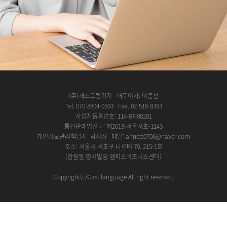
(주)캐스트랭귀지 대표이사: 이종선
Tel. 070-8804-0503 Fax. 02-518-8393
사업자등록번호: 114-87-08281
통신판매업신고: 제2013-서울서초-1143
개인정보관리책임자: 박지성 메일: annett0706@naver.com
주소: 서울시 서초구 나루터 70, 215-1호
(잠원동,영서빌딩 엠피스비즈니스센터)
Copyright(c)Cast language All right reserved.