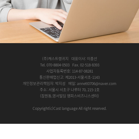
(주)캐스트랭귀지 대표이사: 이종선
Tel. 070-8804-0503 Fax. 02-518-8393
사업자등록번호: 114-87-08281
통신판매업신고: 제2013-서울서초-1143
개인정보관리책임자: 박지성 메일: annett0706@naver.com
주소: 서울시 서초구 나루터 70, 215-1호
(잠원동,영서빌딩 엠피스비즈니스센터)
Copyright(c)Cast language All right reserved.