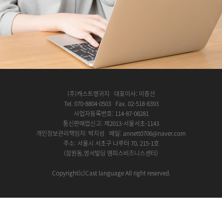
(주)캐스트랭귀지 대표이사: 이종선
Tel. 070-8804-0503 Fax. 02-518-8393
사업자등록번호: 114-87-08281
통신판매업신고: 제2013-서울서초-1143
개인정보관리책임자: 박지성 메일: annett0706@naver.com
주소: 서울시 서초구 나루터 70, 215-1호
(잠원동,영서빌딩 엠피스비즈니스센터)
Copyright(c)Cast language All right reserved.