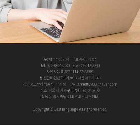
(주)캐스트랭귀지 대표이사: 이종선
Tel. 070-8804-0503 Fax. 02-518-8393
사업자등록번호: 114-87-08281
통신판매업신고: 제2013-서울서초-1143
개인정보관리책임자: 박지성 메일: annett0706@naver.com
주소: 서울시 서초구 나루터 70, 215-1호
(잠원동,영서빌딩 엠피스비즈니스센터)
Copyright(c)Cast language All right reserved.