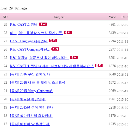
Total : 29 1/2 Pages
NO
Subject
View
Date
29
K&J CAST 회원님
4361
2012-09
28
미드, 일드 동영상 자료실 즐기기!!!
3439
2012-02
27
CAST Language 사용안내
7294
2011-11
26
K&J CAST Company에선...
2977
2011-11
25
K&J 회원님, 설문조사 참여 바랍니다~.
3591
2011-10
24
K&J CAST 회원님 여러분~자료실 재밌게 활용하세요~!
1876
2011-10
23
[공지] 2016 구정 연휴 인사
6040
2016-01
22
[공지] 2016 새 해 복 많이 받으세요~!
1972
2015-12
21
[공지] 2015 Merry Christmas!
2069
2015-12
20
[공지] 한글날 휴강안내
1961
2015-10
19
[공지] 2015년 추석 휴강 안내
2218
2015-09
18
[공지] 석가탄신일 휴강안내
1170
2015-05
17
[공지] 어린이 날 휴강안내
1235
2015-05